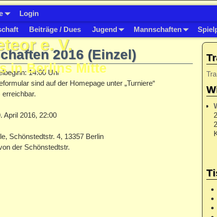
e
Login
schaft
Beiträge / Dues
Jugend
Mannschaften
Spiel
eor e. V.
chaften 2016 (Einzel)
Tr
s in Berlins Mitte
elbeginn: 14:00 Uhr
Tra
formular sind auf der Homepage unter „Turniere“
Wi
) erreichbar.
2
. April 2016, 22:00
2
K
, Schönstedtstr. 4, 13357 Berlin
Ti