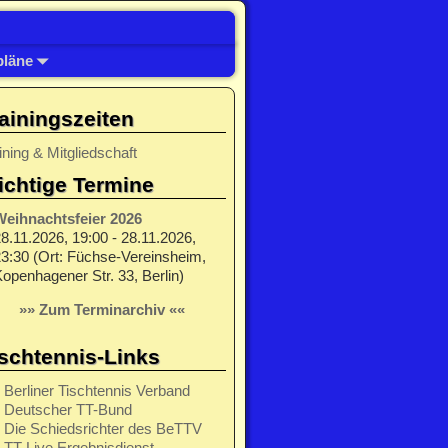
pläne
ainingszeiten
ining & Mitgliedschaft
chtige Termine
Weihnachtsfeier 2026
8.11.2026, 19:00 - 28.11.2026,
3:30 (Ort: Füchse-Vereinsheim,
openhagener Str. 33, Berlin)
»» Zum Terminarchiv ««
schtennis-Links
Berliner Tischtennis Verband
Deutscher TT-Bund
Die Schiedsrichter des BeTTV
TT-Live Ergebnisdienst