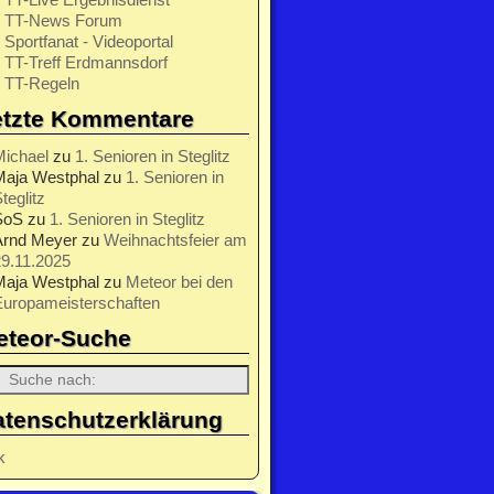
TT-News Forum
Sportfanat - Videoportal
TT-Treff Erdmannsdorf
TT-Regeln
etzte Kommentare
Michael
zu
1. Senioren in Steglitz
Maja Westphal
zu
1. Senioren in
teglitz
SoS
zu
1. Senioren in Steglitz
Arnd Meyer
zu
Weihnachtsfeier am
9.11.2025
Maja Westphal
zu
Meteor bei den
Europameisterschaften
eteor-Suche
atenschutzerklärung
k