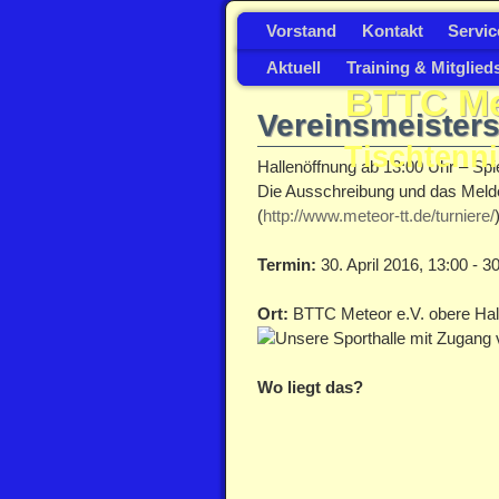
Vorstand
Kontakt
Servic
Aktuell
Training & Mitglied
BTTC Met
Vereinsmeisters
Tischtenni
Hallenöffnung ab 13:00 Uhr – Spi
Die Ausschreibung und das Melde
(
http://www.meteor-tt.de/turniere/
Termin:
30. April 2016, 13:00 - 30
Ort:
BTTC Meteor e.V. obere Halle
Wo liegt das?