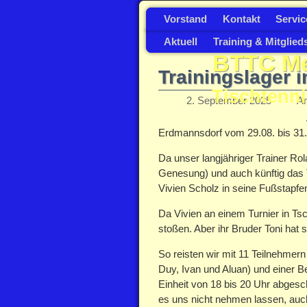
Vorstand
Kontakt
Servic
Aktuell
Training & Mitglied
BTTC Met
Trainingslager 
Tischtenni
2. September 2025
A
Erdmannsdorf vom 29.08. bis 31.
Da unser langjähriger Trainer Ro
Genesung) und auch künftig das Tr
Vivien Scholz in seine Fußstapfe
Da Vivien an einem Turnier in Ts
stoßen. Aber ihr Bruder Toni hat s
So reisten wir mit 11 Teilnehmern
Duy, Ivan und Aluan) und einer B
Einheit von 18 bis 20 Uhr abges
es uns nicht nehmen lassen, auc