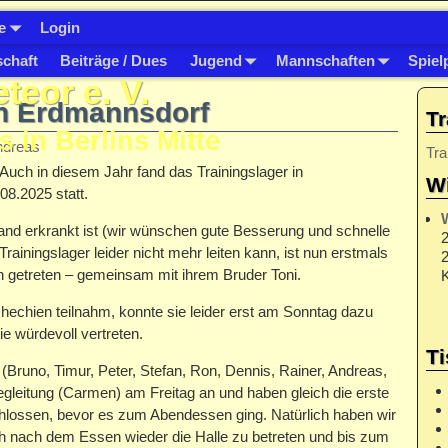
e
Login
schaft
Beiträge / Dues
Jugend
Mannschaften
Spiel
eor e. V.
in Erdmannsdorf
Tr
s in Berlins Mitte
ndreas
Tra
Auch in diesem Jahr fand das Trainingslager in
Wi
08.2025 statt.
land erkrankt ist (wir wünschen gute Besserung und schnelle
2
ainingslager leider nicht mehr leiten kann, ist nun erstmals
2
n getreten – gemeinsam mit ihrem Bruder Toni.
K
chechien teilnahm, konnte sie leider erst am Sonntag dazu
ie würdevoll vertreten.
Ti
 (Bruno, Timur, Peter, Stefan, Ron, Dennis, Rainer, Andreas,
egleitung (Carmen) am Freitag an und haben gleich die erste
chlossen, bevor es zum Abendessen ging. Natürlich haben wir
h nach dem Essen wieder die Halle zu betreten und bis zum