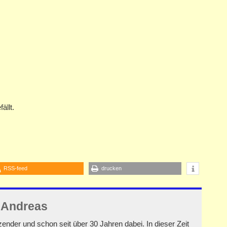
ällt.
RSS-feed
drucken
r
Andreas
tzender und schon seit über 30 Jahren dabei. In dieser Zeit