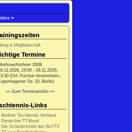
pläne
ainingszeiten
ining & Mitgliedschaft
chtige Termine
Weihnachtsfeier 2026
8.11.2026, 19:00 - 28.11.2026,
3:30 (Ort: Füchse-Vereinsheim,
openhagener Str. 33, Berlin)
»» Zum Terminarchiv ««
schtennis-Links
Berliner Tischtennis Verband
Deutscher TT-Bund
Die Schiedsrichter des BeTTV
TT-Live Ergebnisdienst