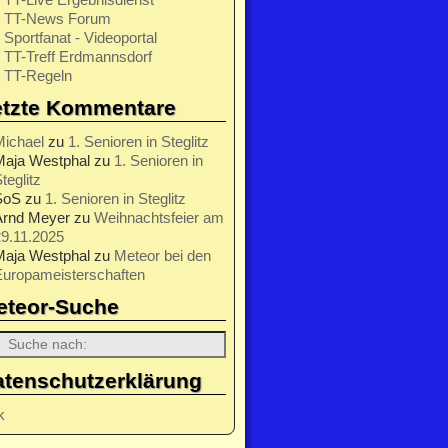
TT-News Forum
Sportfanat - Videoportal
TT-Treff Erdmannsdorf
TT-Regeln
etzte Kommentare
Michael
zu
1. Senioren in Steglitz
Maja Westphal
zu
1. Senioren in
teglitz
SoS
zu
1. Senioren in Steglitz
Arnd Meyer
zu
Weihnachtsfeier am
9.11.2025
Maja Westphal
zu
Meteor bei den
Europameisterschaften
eteor-Suche
atenschutzerklärung
k