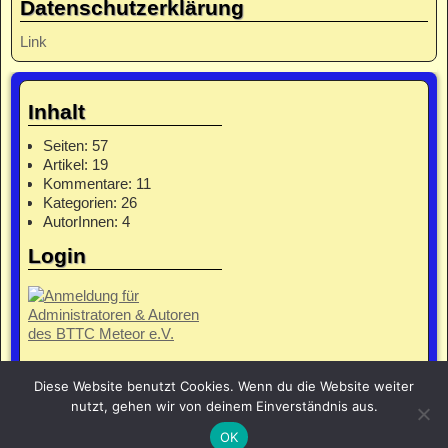
Datenschutzerklärung
Link
Inhalt
Seiten: 57
Artikel: 19
Kommentare: 11
Kategorien: 26
AutorInnen: 4
Login
Diese Website benutzt Cookies. Wenn du die Website weiter
© 2011-2020 - BTTC Meteor e. V. - Tischtennis in Berlins Mitte -
nutzt, gehen wir von deinem Einverständnis aus.
13357 Berlin, Schönstedtstr. 4, obere Halle -
Impressum
-
Vorstand
-
OK
Kontaktformular