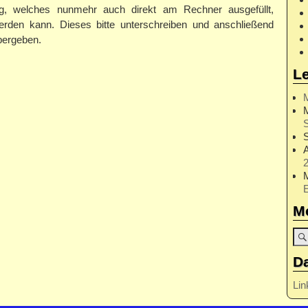
rung, welches nunmehr auch direkt am Rechner ausgefüllt,
erden kann. Dieses bitte unterschreiben und anschließend
bergeben.
L
S
2
M
D
Lin