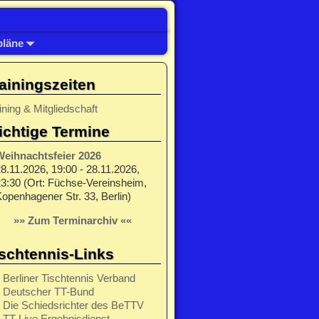
pläne
ainingszeiten
ining & Mitgliedschaft
chtige Termine
Weihnachtsfeier 2026
8.11.2026, 19:00 - 28.11.2026,
3:30 (Ort: Füchse-Vereinsheim,
openhagener Str. 33, Berlin)
»» Zum Terminarchiv ««
schtennis-Links
Berliner Tischtennis Verband
Deutscher TT-Bund
Die Schiedsrichter des BeTTV
TT-Live Ergebnisdienst