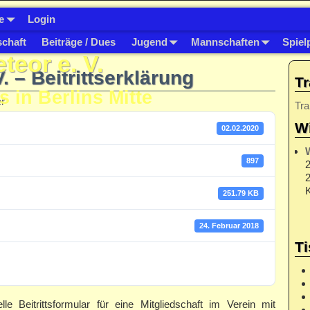
e
Login
schaft
Beiträge / Dues
Jugend
Mannschaften
Spiel
eor e. V.
 – Beitrittserklärung
Tr
s in Berlins Mitte
er
Tra
Wi
02.02.2020
897
2
2
K
251.79 KB
24. Februar 2018
Ti
e Beitrittsformular für eine Mitgliedschaft im Verein mit