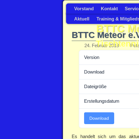
Vorstand
Kontakt
Servic
Aktuell
Training & Mitglied
BTTC Met
BTTC Meteor e.V.
Tischtenni
24. Februar 2018
Pet
Version
Download
Dateigröße
Erstellungsdatum
Download
Es handelt sich um das aktuell