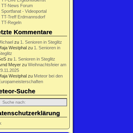
TT-News Forum
Sportfanat - Videoportal
TT-Treff Erdmannsdorf
TT-Regeln
etzte Kommentare
Michael
zu
1. Senioren in Steglitz
Maja Westphal
zu
1. Senioren in
teglitz
SoS
zu
1. Senioren in Steglitz
Arnd Meyer
zu
Weihnachtsfeier am
9.11.2025
Maja Westphal
zu
Meteor bei den
Europameisterschaften
eteor-Suche
atenschutzerklärung
k