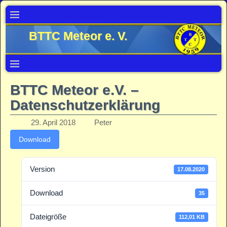
BTTC Meteor e. V.
BTTC Meteor e.V. –
Datenschutzerklärung
29. April 2018
Peter
Download
Version
17.08.2020
Download
35
Dateigröße
112,01 KB